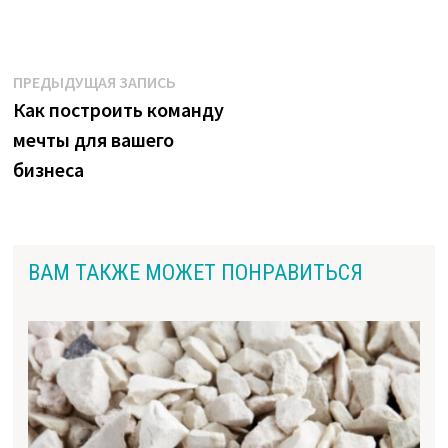
Навигация
Предыдущая
ПРЕДЫДУЩАЯ ЗАПИСЬ
запись:
Как построить команду
по
мечты для вашего
записям
бизнеса
ВАМ ТАКЖЕ МОЖЕТ ПОНРАВИТЬСЯ