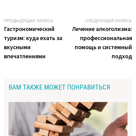
Навигация
Предыдущая
С
ПРЕДЫДУЩАЯ ЗАПИСЬ
СЛЕДУЮЩАЯ ЗАПИСЬ
запись:
з
Гастрономический
Лечение алкоголизма:
по
туризм: куда ехать за
профессиональная
записям
вкусными
помощь и системный
впечатлениями
подход
ВАМ ТАКЖЕ МОЖЕТ ПОНРАВИТЬСЯ