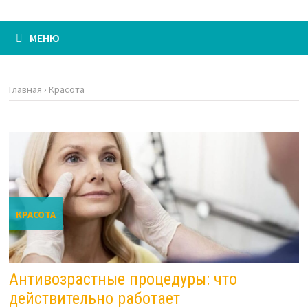
МЕНЮ
Главная
›
Красота
КРАСОТА
Антивозрастные процедуры: что
действительно работает