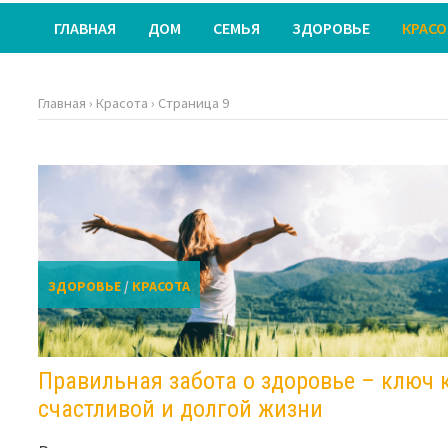
ГЛАВНАЯ
ДОМ
СЕМЬЯ
ЗДОРОВЬЕ
КРАСО
Главная
›
Красота
›
Страница 9
ЗДОРОВЬЕ
/
КРАСОТА
Правильная забота о здоровье – ключ 
счастливой и долгой жизни