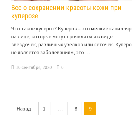
Все о сохранении красоты кожи при
куперозе
Что такое купероз? Купероз – это мелкие капилля
на лице, которые могут проявляться в виде
звездочек, различных узелков или сеточек. Куперо
не является заболеваниям, это …
10 сентября, 2020
0
Навигация
Назад
1
…
8
9
по
записям