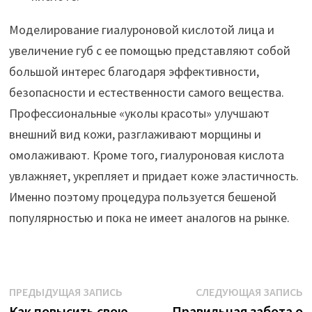
Моделирование гиалуроновой кислотой лица и
увеличение губ с ее помощью представляют собой
большой интерес благодаря эффективности,
безопасности и естественности самого вещества.
Профессиональные «уколы красоты» улучшают
внешний вид кожи, разглаживают морщины и
омолаживают. Кроме того, гиалуроновая кислота
увлажняет, укрепляет и придает коже эластичность.
Именно поэтому процедура пользуется бешеной
популярностью и пока не имеет аналогов на рынке.
Навигация
Предыдущая
С
ПРЕДЫДУЩАЯ ЗАПИСЬ
СЛЕДУЮЩАЯ ЗАПИСЬ
запись:
з
Как повысить свою
Правильная забота о