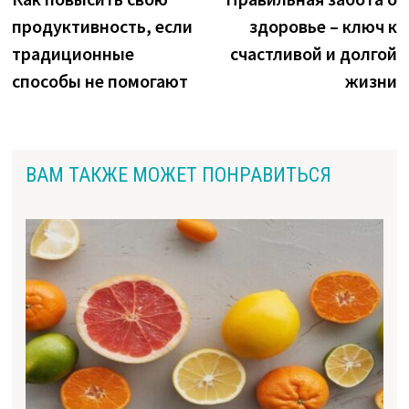
по
продуктивность, если
здоровье – ключ к
записям
традиционные
счастливой и долгой
способы не помогают
жизни
ВАМ ТАКЖЕ МОЖЕТ ПОНРАВИТЬСЯ