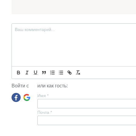
Войти с
или как гость:
Имя
*
Почта
*