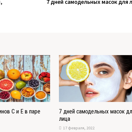
,
7 дней самодельных масок для 
нов С и Е в паре
7 дней самодельных масок д
лица
17 февраля, 2022