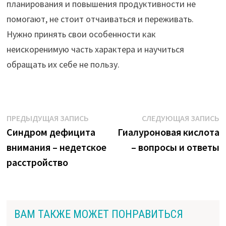
планирования и повышения продуктивности не
помогают, не стоит отчаиваться и переживать.
Нужно принять свои особенности как
неискоренимую часть характера и научиться
обращать их себе не пользу.
Навигация
Предыдущая
С
ПРЕДЫДУЩАЯ ЗАПИСЬ
СЛЕДУЮЩАЯ ЗАПИСЬ
запись:
з
Синдром дефицита
Гиалуроновая кислота
по
внимания – недетское
– вопросы и ответы
записям
расстройство
ВАМ ТАКЖЕ МОЖЕТ ПОНРАВИТЬСЯ