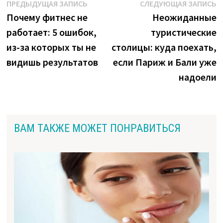
Навигация
Предыдущая
С
ПРЕДЫДУЩАЯ ЗАПИСЬ
СЛЕДУЮЩАЯ ЗАПИСЬ
запись:
з
Почему фитнес не
Неожиданные
по
работает: 5 ошибок,
туристические
записям
из-за которых ты не
столицы: куда поехать,
видишь результатов
если Париж и Бали уже
надоели
ВАМ ТАКЖЕ МОЖЕТ ПОНРАВИТЬСЯ