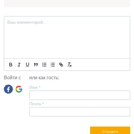
Войти с
или как гость:
Имя
*
Почта
*