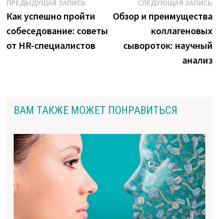
Навигация
Предыдущая
С
ПРЕДЫДУЩАЯ ЗАПИСЬ
СЛЕДУЮЩАЯ ЗАПИСЬ
запись:
з
Как успешно пройти
Обзор и преимущества
по
собеседование: советы
коллагеновых
записям
от HR-специалистов
сывороток: научный
анализ
ВАМ ТАКЖЕ МОЖЕТ ПОНРАВИТЬСЯ