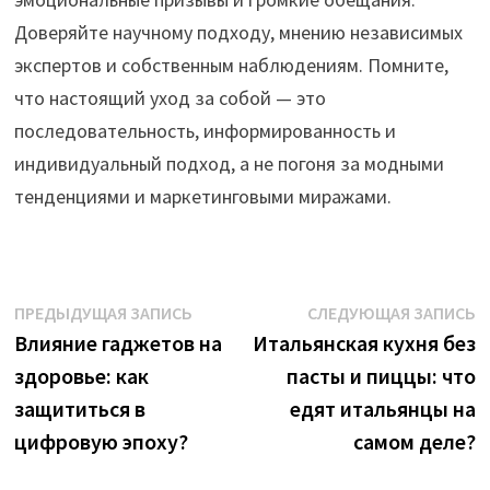
Доверяйте научному подходу, мнению независимых
экспертов и собственным наблюдениям. Помните,
что настоящий уход за собой — это
последовательность, информированность и
индивидуальный подход, а не погоня за модными
тенденциями и маркетинговыми миражами.
Навигация
Предыдущая
С
ПРЕДЫДУЩАЯ ЗАПИСЬ
СЛЕДУЮЩАЯ ЗАПИСЬ
запись:
з
Влияние гаджетов на
Итальянская кухня без
по
здоровье: как
пасты и пиццы: что
записям
защититься в
едят итальянцы на
цифровую эпоху?
самом деле?