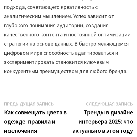
подхода, сочетающего креативность с
аналитическим мышлением. Успех зависит от
глубокого понимания аудитории, создания
качественного контента и постоянной оптимизации
стратегии на основе данных. В быстро меняющемся
цифровом мире способность адаптироваться и
экспериментировать становится ключевым
конкурентным преимуществом для любого бренда.
Навигация
Предыдущая
С
ПРЕДЫДУЩАЯ ЗАПИСЬ
СЛЕДУЮЩАЯ ЗАПИСЬ
запись:
з
Как совмещать цвета в
Тренды в дизайне
по
одежде: правила и
интерьера 2025: что
записям
исключения
актуально в этом году