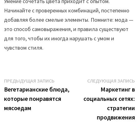
Умение сочетать цвета приходит с опытом.
Начинайте с проверенных комбинаций, постепенно
добавляя более смелые элементы. Помните: мода —
это способ самовыражения, и правила существуют
для того, чтобы их иногда нарушать с умом и
чувством стиля.
Навигация
Предыдущая
С
ПРЕДЫДУЩАЯ ЗАПИСЬ
СЛЕДУЮЩАЯ ЗАПИСЬ
запись:
з
Вегетарианские блюда,
Маркетинг в
по
которые понравятся
социальных сетях:
записям
мясоедам
стратегии
продвижения