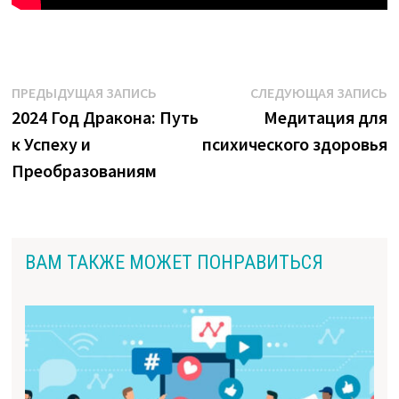
Навигация
Предыдущая
С
ПРЕДЫДУЩАЯ ЗАПИСЬ
СЛЕДУЮЩАЯ ЗАПИСЬ
запись:
з
2024 Год Дракона: Путь
Медитация для
по
к Успеху и
психического здоровья
записям
Преобразованиям
ВАМ ТАКЖЕ МОЖЕТ ПОНРАВИТЬСЯ