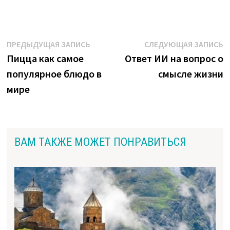
Навигация
Предыдущая
С
ПРЕДЫДУЩАЯ ЗАПИСЬ
СЛЕДУЮЩАЯ ЗАПИСЬ
запись:
з
Пицца как самое
Ответ ИИ на вопрос о
по
популярное блюдо в
смысле жизни
записям
мире
ВАМ ТАКЖЕ МОЖЕТ ПОНРАВИТЬСЯ