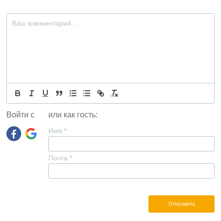
Войти с
или как гость:
Имя
*
Почта
*