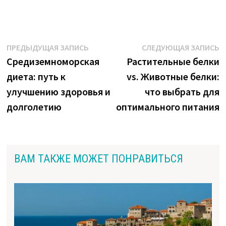
Навигация
Предыдущая
С
ПРЕДЫДУЩАЯ ЗАПИСЬ
СЛЕДУЮЩАЯ ЗАПИСЬ
запись:
з
Средиземноморская
Растительные белки
по
диета: путь к
vs. Животные белки:
записям
улучшению здоровья и
что выбрать для
долголетию
оптимального питания
ВАМ ТАКЖЕ МОЖЕТ ПОНРАВИТЬСЯ