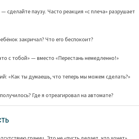
 — сделайте паузу. Часто реакция «с плеча» разрушает
ребёнок закричал? Что его беспокоит?
 что с тобой» — вместо «Перестань немедленно!»
й: «Как ты думаешь, что теперь мы можем сделать?»
получилось? Где я отреагировал на автомате?
сть
сутствию границ. Это не «пусть делает, что хочет».