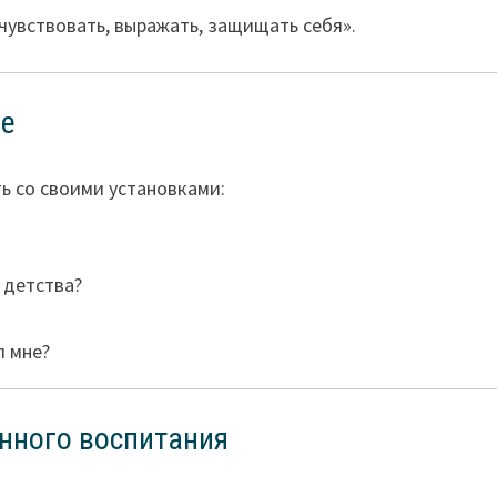
увствовать, выражать, защищать себя».
бе
ь со своими установками:
 детства?
л мне?
нного воспитания