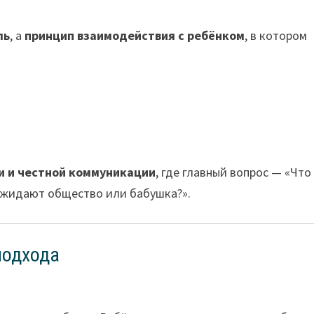
ль
, а
принцип взаимодействия с ребёнком
, в котором
и и честной коммуникации
, где главный вопрос — «Что
о ожидают общество или бабушка?».
подхода