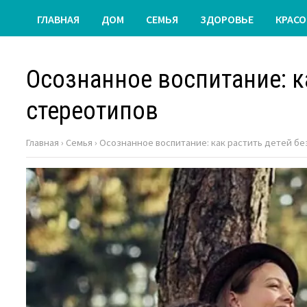
ГЛАВНАЯ
ДОМ
СЕМЬЯ
ЗДОРОВЬЕ
КРАСО
Осознанное воспитание: к
стереотипов
Главная
›
Семья
›
Осознанное воспитание: как растить детей бе