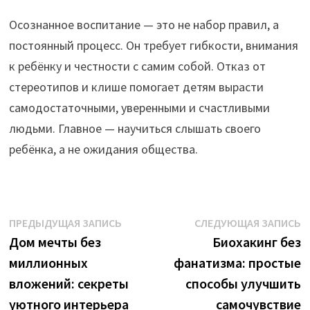
Осознанное воспитание — это не набор правил, а
постоянный процесс. Он требует гибкости, внимания
к ребёнку и честности с самим собой. Отказ от
стереотипов и клише помогает детям вырасти
самодостаточными, уверенными и счастливыми
людьми. Главное — научиться слышать своего
ребёнка, а не ожидания общества.
Навигация
Предыдущая
С
ПРЕДЫДУЩАЯ ЗАПИСЬ
СЛЕДУЮЩАЯ ЗАПИСЬ
запись:
з
Дом мечты без
Биохакинг без
по
миллионных
фанатизма: простые
записям
вложений: секреты
способы улучшить
уютного интерьера
самочувствие