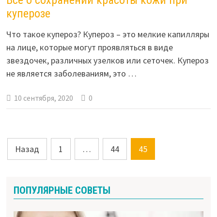
Все о сохранении красоты кожи при
куперозе
Что такое купероз? Купероз – это мелкие капилляры
на лице, которые могут проявляться в виде
звездочек, различных узелков или сеточек. Купероз
не является заболеваниям, это …
10 сентября, 2020
0
Навигация
Назад
1
…
44
45
по
записям
ПОПУЛЯРНЫЕ СОВЕТЫ