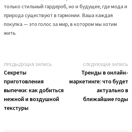
только стильный гардероб, но и будущее, где мода и
природа существуют в гармонии. Ваша каждая
покупка — это голос за мир, в котором мы хотим
жить.
Навигация
Предыдущая
С
ПРЕДЫДУЩАЯ ЗАПИСЬ
СЛЕДУЮЩАЯ ЗАПИСЬ
запись:
з
Секреты
Тренды в онлайн-
по
приготовления
маркетинге: что будет
записям
выпечки: как добиться
актуально в
нежной и воздушной
ближайшие годы
текстуры