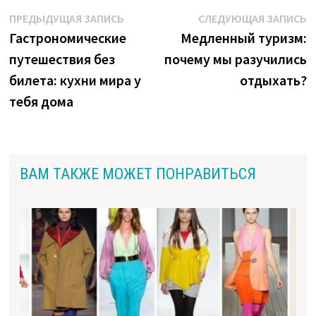
Навигация
Предыдущая
С
ПРЕДЫДУЩАЯ ЗАПИСЬ
СЛЕДУЮЩАЯ ЗАПИСЬ
запись:
з
Гастрономические
Медленный туризм:
по
путешествия без
почему мы разучились
записям
билета: кухни мира у
отдыхать?
тебя дома
ВАМ ТАКЖЕ МОЖЕТ ПОНРАВИТЬСЯ