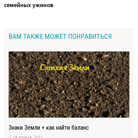
записям
семейных ужинов
ВАМ ТАКЖЕ МОЖЕТ ПОНРАВИТЬСЯ
Знаки Земли + как найти баланс
14 апреля, 2022