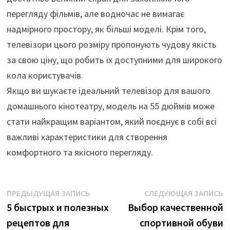
перегляду фільмів, але водночас не вимагає
надмірного простору, як більші моделі. Крім того,
телевізори цього розміру пропонують чудову якість
за свою ціну, що робить їх доступними для широкого
кола користувачів.
Якщо ви шукаєте ідеальний телевізор для вашого
домашнього кінотеатру, модель на 55 дюймів може
стати найкращим варіантом, який поєднує в собі всі
важливі характеристики для створення
комфортного та якісного перегляду.
Навигация
Предыдущая
С
ПРЕДЫДУЩАЯ ЗАПИСЬ
СЛЕДУЮЩАЯ ЗАПИСЬ
запись:
з
5 быстрых и полезных
Выбор качественной
по
рецептов для
спортивной обуви