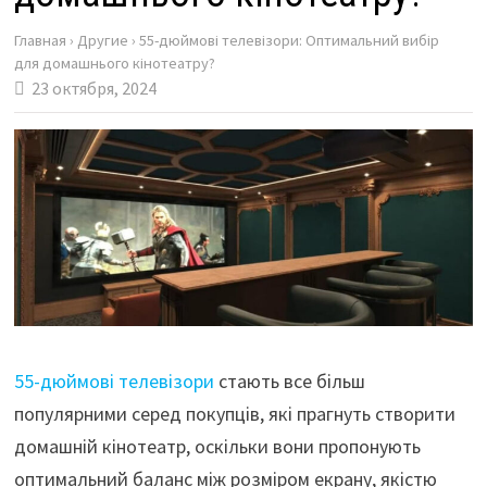
Главная
›
Другие
›
55-дюймові телевізори: Оптимальний вибір
для домашнього кінотеатру?
23 октября, 2024
55-дюймові телевізори
стають все більш
популярними серед покупців, які прагнуть створити
домашній кінотеатр, оскільки вони пропонують
оптимальний баланс між розміром екрану, якістю