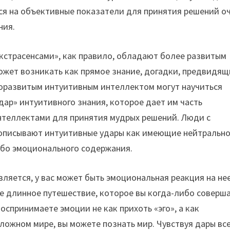
ься на объективные показатели для принятия решений о
ния.
экстрасенсами», как правило, обладают более развитым
ожет возникать как прямое знание, догадки, предвидящ
коразвитым интуитивным интеллектом могут научиться
дар» интуитивного знания, которое дает им часть
нтеллектами для принятия мудрых решений. Люди с
описывают интуитивные удары как имеющие нейтральн
ибо эмоционального содержания.
вляется, у вас может быть эмоциональная реакция на нее
ое длинное путешествие, которое вы когда-либо соверша
воспринимаете эмоции не как прихоть «эго», а как
ложном мире, вы можете познать мир. Чувствуя дары вс