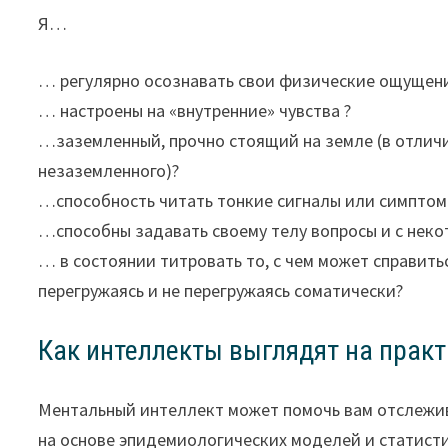
Я…
… регулярно осознавать свои физические ощущен
… настроены на «внутренние» чувства ?
…заземленный, прочно стоящий на земле (в отлич
незаземленного)?
…способность читать тонкие сигналы или симптомы
…способны задавать своему телу вопросы и с неко
… в состоянии титровать то, с чем может справитьс
перегружаясь и не перегружаясь соматически?
Как интеллекты выглядят на практ
Ментальный интеллект может помочь вам отслежива
на основе эпидемиологических моделей и статистик