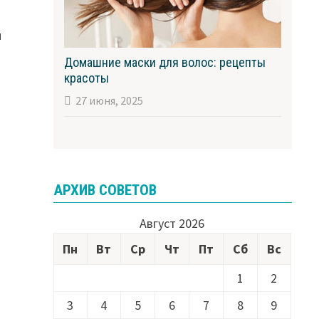
ы
Домашние маски для волос: рецепты
красоты
27 июня, 2025
АРХИВ СОВЕТОВ
Август 2026
Пн
Вт
Ср
Чт
Пт
Сб
Вс
1
2
3
4
5
6
7
8
9