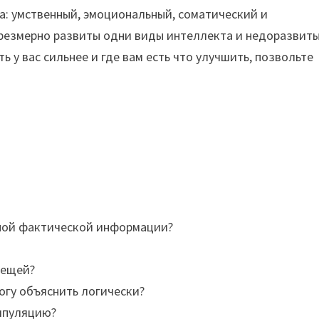
та: умственный, эмоциональный, соматический и
 чрезмерно развиты одни виды интеллекта и недоразвит
ь у вас сильнее и где вам есть что улучшить, позвольте
чной фактической информации?
вещей?
огу объяснить логически?
нипуляцию?