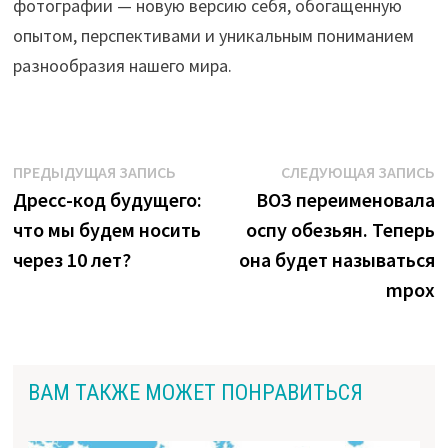
фотографии — новую версию себя, обогащенную
опытом, перспективами и уникальным пониманием
разнообразия нашего мира.
Навигация
Предыдущая
С
ПРЕДЫДУЩАЯ ЗАПИСЬ
СЛЕДУЮЩАЯ ЗАПИСЬ
запись:
з
Дресс-код будущего:
ВОЗ переименовала
по
что мы будем носить
оспу обезьян. Теперь
записям
через 10 лет?
она будет называться
mpox
ВАМ ТАКЖЕ МОЖЕТ ПОНРАВИТЬСЯ