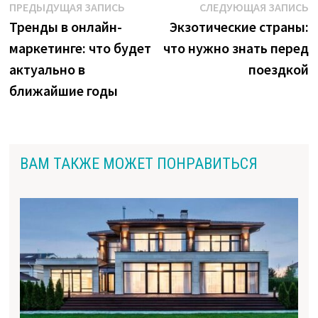
Навигация
Предыдущая
С
ПРЕДЫДУЩАЯ ЗАПИСЬ
СЛЕДУЮЩАЯ ЗАПИСЬ
запись:
з
Тренды в онлайн-
Экзотические страны:
по
маркетинге: что будет
что нужно знать перед
записям
актуально в
поездкой
ближайшие годы
ВАМ ТАКЖЕ МОЖЕТ ПОНРАВИТЬСЯ