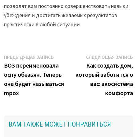
позволят вам постоянно совершенствовать навыки
убеждения и достигать желаемых результатов
практически в любой ситуации.
Навигация
Предыдущая
С
ПРЕДЫДУЩАЯ ЗАПИСЬ
СЛЕДУЮЩАЯ ЗАПИСЬ
запись:
з
ВОЗ переименовала
Как создать дом,
по
оспу обезьян. Теперь
который заботится о
записям
она будет называться
вас: экосистема
mpox
комфорта
ВАМ ТАКЖЕ МОЖЕТ ПОНРАВИТЬСЯ