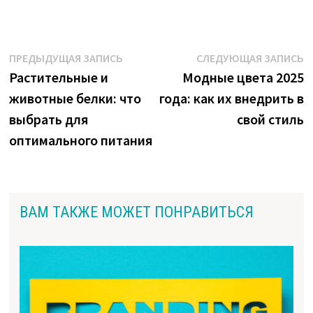
Навигация
Предыдущая
С
ПРЕДЫДУЩАЯ ЗАПИСЬ
СЛЕДУЮЩАЯ ЗАПИСЬ
запись:
з
Растительные и
Модные цвета 2025
по
животные белки: что
года: как их внедрить в
записям
выбрать для
свой стиль
оптимального питания
ВАМ ТАКЖЕ МОЖЕТ ПОНРАВИТЬСЯ