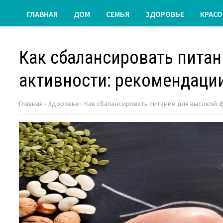
ГЛАВНАЯ
ДОМ
СЕМЬЯ
ЗДОРОВЬЕ
КРАСО
Как сбалансировать пита
активности: рекомендаци
Главная
›
Здоровье
›
Как сбалансировать питание для высокой 