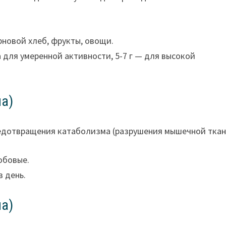
рновой хлеб, фрукты, овощи.
а для умеренной активности, 5-7 г — для высокой
на)
едотвращения катаболизма (разрушения мышечной ткан
бобовые.
в день.
на)