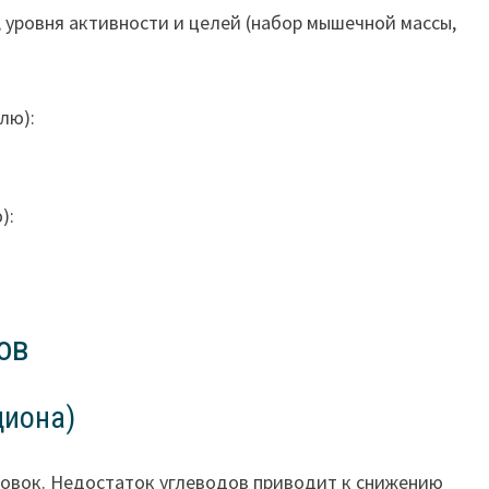
, уровня активности и целей (набор мышечной массы,
лю):
):
ов
циона)
овок. Недостаток углеводов приводит к снижению