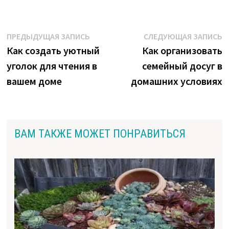
Навигация
Предыдущая
С
ПРЕДЫДУЩАЯ ЗАПИСЬ
СЛЕДУЮЩАЯ ЗАПИСЬ
запись:
з
Как создать уютный
Как организовать
по
уголок для чтения в
семейный досуг в
записям
вашем доме
домашних условиях
ВАМ ТАКЖЕ МОЖЕТ ПОНРАВИТЬСЯ