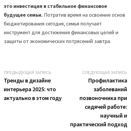
это инвестиция в стабильное финансовое
будущее семьи.
Потратив время на освоение основ
бюджетирования сегодня, семья получает
инструмент для достижения финансовых целей и
защиты от экономических потрясений завтра.
Навигация
Предыдущая
С
ПРЕДЫДУЩАЯ ЗАПИСЬ
СЛЕДУЮЩАЯ ЗАПИСЬ
запись:
з
Тренды в дизайне
Профилактика
по
интерьера 2025: что
заболеваний
записям
актуально в этом году
позвоночника при
сидячей работе:
научный и
практический подход