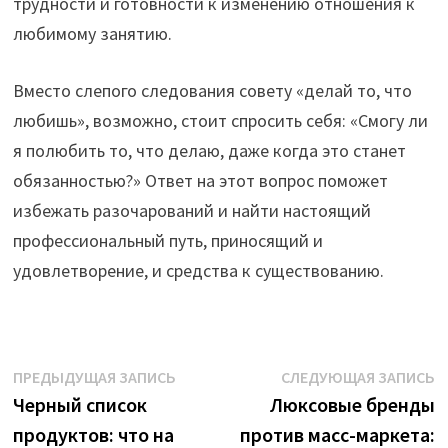
трудности и готовности к изменению отношения к
любимому занятию.
Вместо слепого следования совету «делай то, что
любишь», возможно, стоит спросить себя: «Смогу ли
я полюбить то, что делаю, даже когда это станет
обязанностью?» Ответ на этот вопрос поможет
избежать разочарований и найти настоящий
профессиональный путь, приносящий и
удовлетворение, и средства к существованию.
Навигация
Предыдущая
С
ПРЕДЫДУЩАЯ ЗАПИСЬ
СЛЕДУЮЩАЯ ЗАПИСЬ
запись:
з
Черный список
Люксовые бренды
по
продуктов: что на
против масс-маркета: