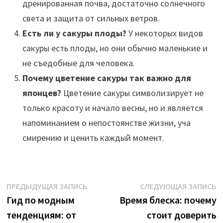
дренированная почва, достаточно солнечного
света и защита от сильных ветров.
Есть ли у сакуры плоды?
У некоторых видов
сакуры есть плоды, но они обычно маленькие и
не съедобные для человека.
Почему цветение сакуры так важно для
японцев?
Цветение сакуры символизирует не
только красоту и начало весны, но и является
напоминанием о непостоянстве жизни, уча
смирению и ценить каждый момент.
Навигация
Предыдущая
С
ПРЕДЫДУЩАЯ ЗАПИСЬ
СЛЕДУЮЩАЯ ЗАПИСЬ
запись:
з
Гид по модным
Время блеска: почему
по
тенденциям: от
стоит доверить