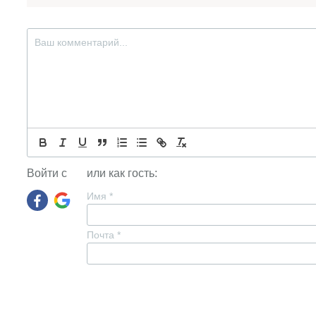
Войти с
или как гость:
Имя
*
Почта
*