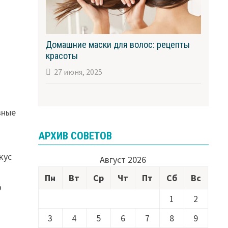
Домашние маски для волос: рецепты
красоты
27 июня, 2025
вные
АРХИВ СОВЕТОВ
кус
Август 2026
Пн
Вт
Ср
Чт
Пт
Сб
Вс
ю
1
2
3
4
5
6
7
8
9