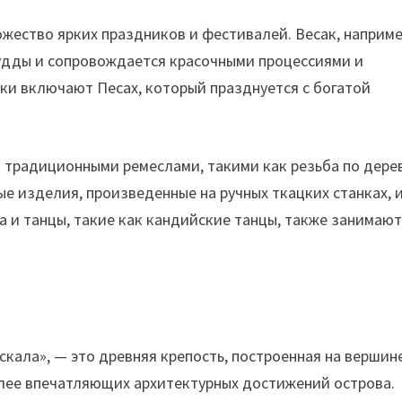
ество ярких праздников и фестивалей. Весак, наприме
Будды и сопровождается красочными процессиями и
ки включают Песах, который празднуется с богатой
традиционными ремеслами, такими как резьба по дере
е изделия, произведенные на ручных ткацких станках, 
а и танцы, такие как кандийские танцы, также занимаю
скала», — это древняя крепость, построенная на вершин
олее впечатляющих архитектурных достижений острова.