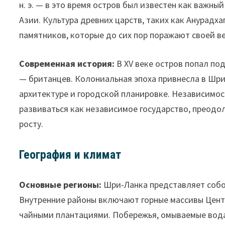
н. э. — в это время остров был известен как важн
Азии. Культура древних царств, таких как Анурадх
памятников, которые до сих пор поражают своей в
Современная история:
В XV веке остров попал под 
— британцев. Колониальная эпоха привнесла в Шри
архитектуре и городской планировке. Независимост
развиваться как независимое государство, преодо
росту.
География и климат
Основные регионы:
Шри-Ланка представляет собо
Внутренние районы включают горные массивы Цен
чайными плантациями. Побережья, омываемые вод