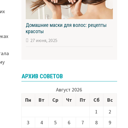
ких
Домашние маски для волос: рецепты
красоты
еках
27 июня, 2025
тала
му
АРХИВ СОВЕТОВ
Август 2026
Пн
Вт
Ср
Чт
Пт
Сб
Вс
1
2
и
3
4
5
6
7
8
9