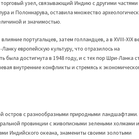
ый торговый узел, связывающий Индию с другими частями
апура и Полоннарува, оставила множество археологичес
еличиной и значимостью.
влияние португальцев, затем голландцев, а в XVIII-XIX в
-Ланку европейскую культуру, что отразилось на
ь была достигнута в 1948 году, и с тех пор Шри-Ланка с
левая внутренние конфликты и стремясь к экономическо
й остров с разнообразными природными ландшафтами.
тральной провинции с живописными зелеными холмами 
ами Индийского океана, знамениты своими золотыми