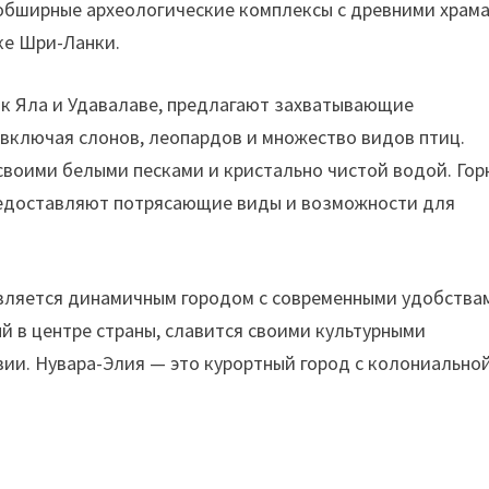
обширные археологические комплексы с древними храм
ке Шри-Ланки.
ак Яла и Удавалаве, предлагают захватывающие
включая слонов, леопардов и множество видов птиц.
 своими белыми песками и кристально чистой водой. Гор
редоставляют потрясающие виды и возможности для
вляется динамичным городом с современными удобства
 в центре страны, славится своими культурными
ии. Нувара-Элия — это курортный город с колониально