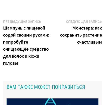
Навигация
Предыдущая
С
ПРЕДЫДУЩАЯ ЗАПИСЬ
СЛЕДУЮЩАЯ ЗАПИСЬ
запись:
з
Шампунь с пищевой
Монстера: как
по
содой своими руками:
сохранить растение
записям
попробуйте
счастливым
очищающее средство
для волос и кожи
головы
ВАМ ТАКЖЕ МОЖЕТ ПОНРАВИТЬСЯ