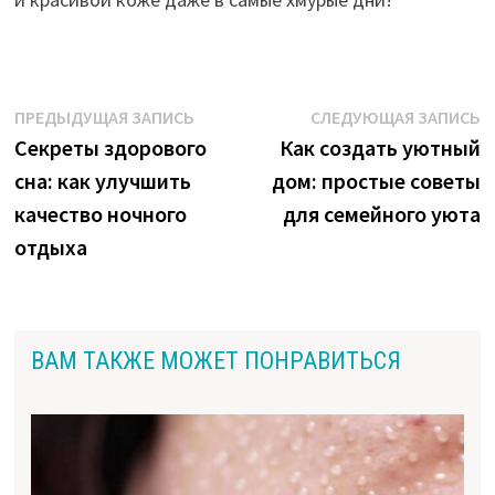
Навигация
Предыдущая
С
ПРЕДЫДУЩАЯ ЗАПИСЬ
СЛЕДУЮЩАЯ ЗАПИСЬ
запись:
з
Секреты здорового
Как создать уютный
по
сна: как улучшить
дом: простые советы
записям
качество ночного
для семейного уюта
отдыха
ВАМ ТАКЖЕ МОЖЕТ ПОНРАВИТЬСЯ