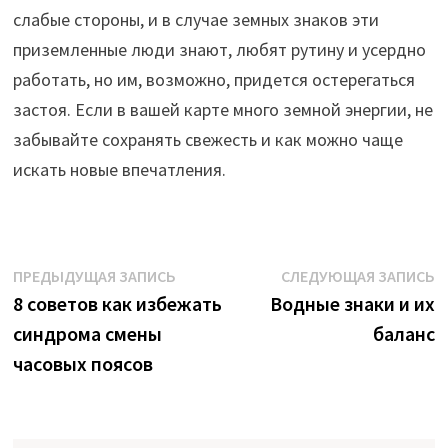
слабые стороны, и в случае земных знаков эти
приземленные люди знают, любят рутину и усердно
работать, но им, возможно, придется остерегаться
застоя. Если в вашей карте много земной энергии, не
забывайте сохранять свежесть и как можно чаще
искать новые впечатления.
Навигация
Предыдущая
С
ПРЕДЫДУЩАЯ ЗАПИСЬ
СЛЕДУЮЩАЯ ЗАПИСЬ
запись:
з
8 советов как избежать
Водные знаки и их
по
синдрома смены
баланс
записям
часовых поясов