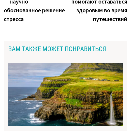
— научно
помогают оставаться
записям
обоснованное решение
здоровым во время
стресса
путешествий
ВАМ ТАКЖЕ МОЖЕТ ПОНРАВИТЬСЯ