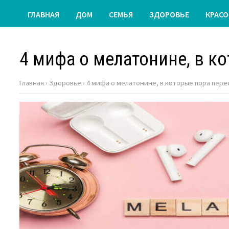
ГЛАВНАЯ
ДОМ
СЕМЬЯ
ЗДОРОВЬЕ
КРАСО
4 мифа о мелатонине, в к
Главная
›
Здоровье
›
4 мифа о мелатонине, в которые пора пере