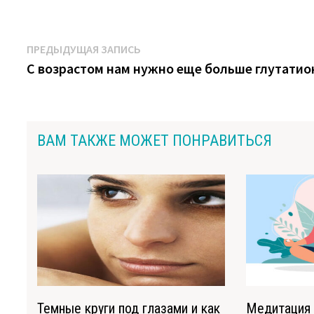
Навигация
Предыдущая
ПРЕДЫДУЩАЯ ЗАПИСЬ
запись:
С возрастом нам нужно еще больше глутатио
по
записям
ВАМ ТАКЖЕ МОЖЕТ ПОНРАВИТЬСЯ
Темные круги под глазами и как
Медитация 