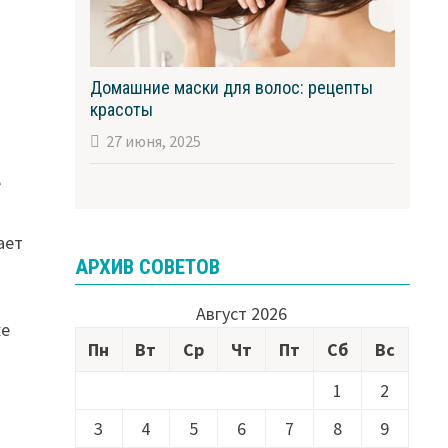
Домашние маски для волос: рецепты
красоты
27 июня, 2025
е
ает
АРХИВ СОВЕТОВ
Август 2026
же
Пн
Вт
Ср
Чт
Пт
Сб
Вс
1
2
3
4
5
6
7
8
9