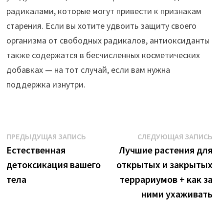
радикалами, которые могут привести к признакам
старения. Если вы хотите удвоить защиту своего
организма от свободных радикалов, антиоксиданты
также содержатся в бесчисленных косметических
добавках — на тот случай, если вам нужна
поддержка изнутри.
Навигация
Предыдущая
С
ПРЕДЫДУЩАЯ ЗАПИСЬ
СЛЕДУЮЩАЯ ЗАПИСЬ
запись:
з
Естественная
Лучшие растения для
по
детоксикация вашего
открытых и закрытых
записям
тела
террариумов + как за
ними ухаживать