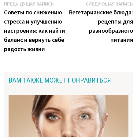
Навигация
Предыдущая
С
ПРЕДЫДУЩАЯ ЗАПИСЬ
СЛЕДУЮЩАЯ ЗАПИСЬ
запись:
з
Советы по снижению
Вегетарианские блюда:
по
стресса и улучшению
рецепты для
записям
настроения: как найти
разнообразного
баланс и вернуть себе
питания
радость жизни
ВАМ ТАКЖЕ МОЖЕТ ПОНРАВИТЬСЯ