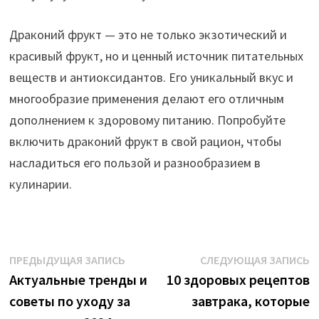
Драконий фрукт — это не только экзотический и
красивый фрукт, но и ценный источник питательных
веществ и антиоксидантов. Его уникальный вкус и
многообразие применения делают его отличным
дополнением к здоровому питанию. Попробуйте
включить драконий фрукт в свой рацион, чтобы
насладиться его пользой и разнообразием в
кулинарии.
Навигация
Предыдущая
С
ПРЕДЫДУЩАЯ ЗАПИСЬ
СЛЕДУЮЩАЯ ЗАПИСЬ
запись:
з
Актуальные тренды и
10 здоровых рецептов
по
советы по уходу за
завтрака, которые
записям