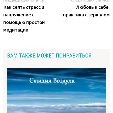
Навигация
ПРЕДЫДУЩАЯ ЗАПИСЬ
СЛЕДУЮЩАЯ ЗАПИСЬ
запись:
з
Как снять стресс и
Любовь к себе:
по
напряжение с
практика с зеркалом
записям
помощью простой
медитации
ВАМ ТАКЖЕ МОЖЕТ ПОНРАВИТЬСЯ