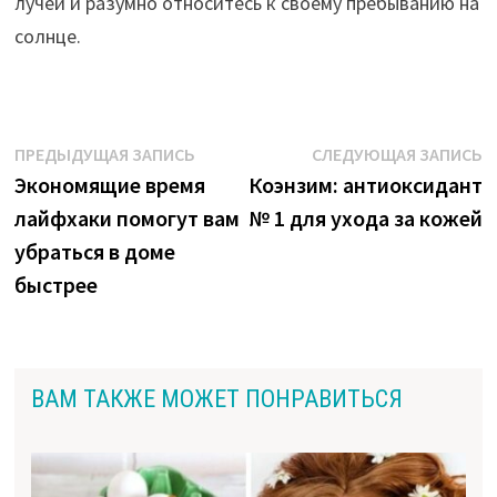
лучей и разумно относитесь к своему пребыванию на
солнце.
Навигация
Предыдущая
С
ПРЕДЫДУЩАЯ ЗАПИСЬ
СЛЕДУЮЩАЯ ЗАПИСЬ
запись:
з
Экономящие время
Коэнзим: антиоксидант
по
лайфхаки помогут вам
№ 1 для ухода за кожей
записям
убраться в доме
быстрее
ВАМ ТАКЖЕ МОЖЕТ ПОНРАВИТЬСЯ