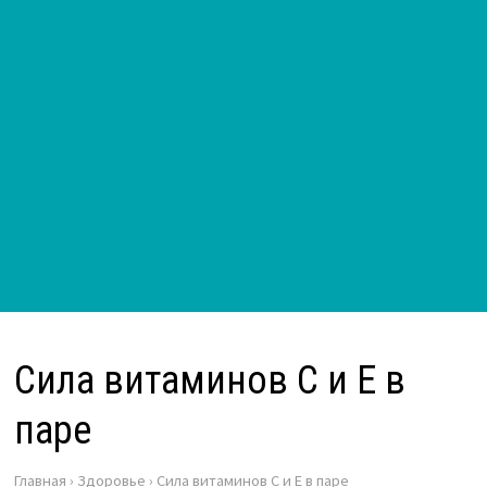
Сила витаминов С и Е в
паре
Главная
›
Здоровье
›
Сила витаминов С и Е в паре