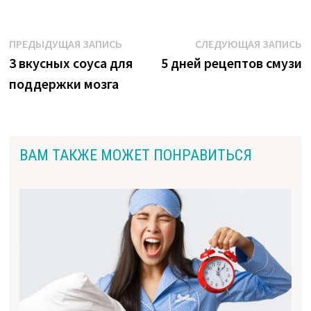
Навигация
Предыдущая
С
ПРЕДЫДУЩАЯ ЗАПИСЬ
СЛЕДУЮЩАЯ ЗАПИСЬ
запись:
з
3 вкусных соуса для
5 дней рецептов смузи
по
поддержки мозга
записям
ВАМ ТАКЖЕ МОЖЕТ ПОНРАВИТЬСЯ