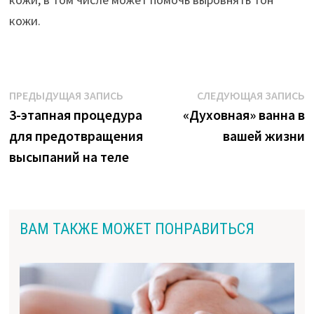
кожи.
Навигация
Предыдущая
С
ПРЕДЫДУЩАЯ ЗАПИСЬ
СЛЕДУЮЩАЯ ЗАПИСЬ
запись:
з
3-этапная процедура
«Духовная» ванна в
по
для предотвращения
вашей жизни
записям
высыпаний на теле
ВАМ ТАКЖЕ МОЖЕТ ПОНРАВИТЬСЯ