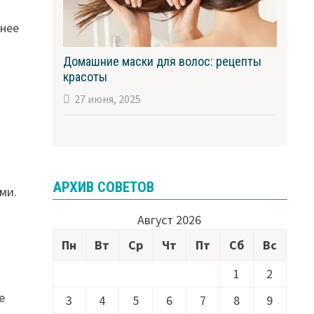
ьнее
Домашние маски для волос: рецепты
красоты
27 июня, 2025
АРХИВ СОВЕТОВ
ми.
Август 2026
Пн
Вт
Ср
Чт
Пт
Сб
Вс
1
2
е
3
4
5
6
7
8
9