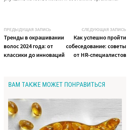
Навигация
Предыдущая
С
ПРЕДЫДУЩАЯ ЗАПИСЬ
СЛЕДУЮЩАЯ ЗАПИСЬ
запись:
з
Тренды в окрашивании
Как успешно пройти
по
волос 2024 года: от
собеседование: советы
записям
классики до инноваций
от HR-специалистов
ВАМ ТАКЖЕ МОЖЕТ ПОНРАВИТЬСЯ