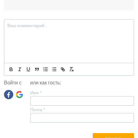
Войти с
или как гость:
Имя
*
Почта
*