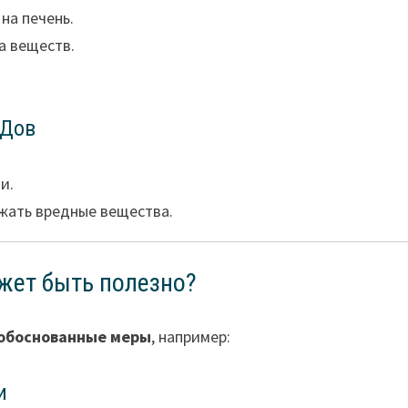
на печень.
а веществ.
АДов
и.
жать вредные вещества.
жет быть полезно?
обоснованные меры
, например:
и