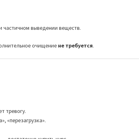
и частичном выведении веществ.
полнительное очищение
не требуется
.
т тревогу.
а», «перезагрузка».
 — достаточно купить курс.