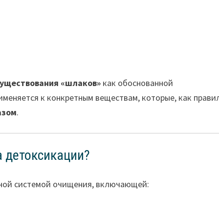
существования «шлаков»
как обоснованной
именяется к конкретным веществам, которые, как прави
азом
.
а детоксикации?
ной системой очищения, включающей: