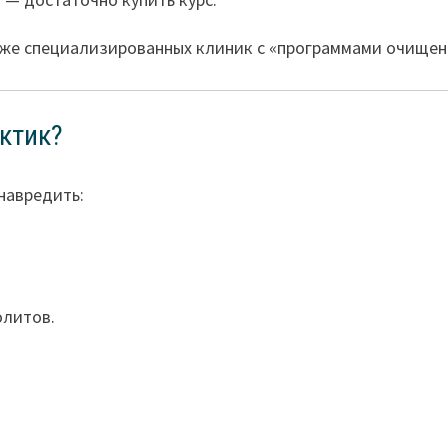
даже специализированных клиник с «программами очищен
ктик?
навредить:
я
олитов.