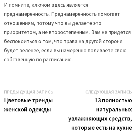
И помните, ключом здесь является
преднамеренность. Преднамеренность помогает
отношениям, потому что вы делаете это
приоритетом, а не второстепенным. Вам не придется
беспокоиться о том, что трава на другой стороне
будет зеленее, если вы намеренно поливаете свою
собственную по расписанию.
Навигация
Предыдущая
С
ПРЕДЫДУЩАЯ ЗАПИСЬ
СЛЕДУЮЩАЯ ЗАПИСЬ
запись:
з
Цветовые тренды
13 полностью
по
женской одежды
натуральных
записям
увлажняющих средств,
которые есть на кухне